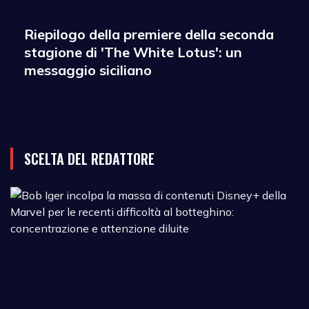
Riepilogo della premiere della seconda
stagione di 'The White Lotus': un
messaggio siciliano
SCELTA DEL REDATTORE
B
I
i
l
m
d